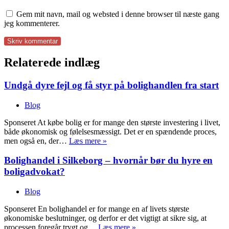
Gem mit navn, mail og websted i denne browser til næste gang
jeg kommenterer.
Relaterede indlæg
Undgå dyre fejl og få styr på bolighandlen fra start
Blog
Sponseret At købe bolig er for mange den største investering i livet,
både økonomisk og følelsesmæssigt. Det er en spændende proces,
Undgå
men også en, der…
Læs mere »
dyre
fejl
Bolighandel i Silkeborg – hvornår bør du hyre en
og
boligadvokat?
få
styr
Blog
på
bolighandlen
Sponseret En bolighandel er for mange en af livets største
fra
økonomiske beslutninger, og derfor er det vigtigt at sikre sig, at
start
Bolighandel
processen foregår trygt og…
Læs mere »