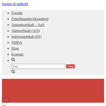
Spring til indhold
Forside
Enkeltmandsvirksomhed
Anpartsselskab – ApS
Aktieselskab (A/S)
Interessentskab (I/S)
SMBA
Blog
Kontakt
Søg
efter:
Tænd/sluk
for