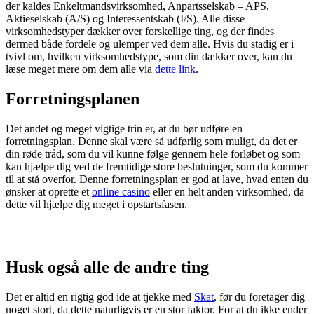
der kaldes Enkeltmandsvirksomhed, Anpartsselskab – APS,
Aktieselskab (A/S) og Interessentskab (I/S). Alle disse
virksomhedstyper dækker over forskellige ting, og der findes
dermed både fordele og ulemper ved dem alle. Hvis du stadig er i
tvivl om, hvilken virksomhedstype, som din dækker over, kan du
læse meget mere om dem alle via
dette link
.
Forretningsplanen
Det andet og meget vigtige trin er, at du bør udføre en
forretningsplan. Denne skal være så udførlig som muligt, da det er
din røde tråd, som du vil kunne følge gennem hele forløbet og som
kan hjælpe dig ved de fremtidige store beslutninger, som du kommer
til at stå overfor. Denne forretningsplan er god at lave, hvad enten du
ønsker at oprette et
online casino
eller en helt anden virksomhed, da
dette vil hjælpe dig meget i opstartsfasen.
Husk også alle de andre ting
Det er altid en rigtig god ide at tjekke med
Skat
, før du foretager dig
noget stort, da dette naturligvis er en stor faktor. For at du ikke ender